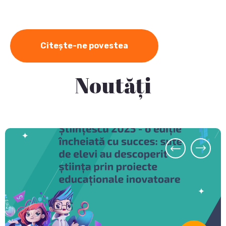
Citește-ne povestea
Noutăți