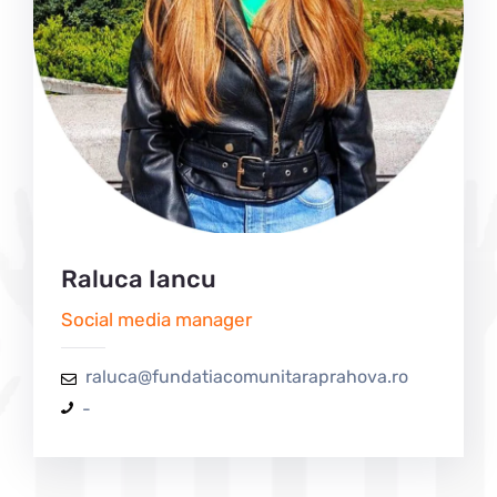
Raluca Iancu
Social media manager
raluca@fundatiacomunitaraprahova.ro
-