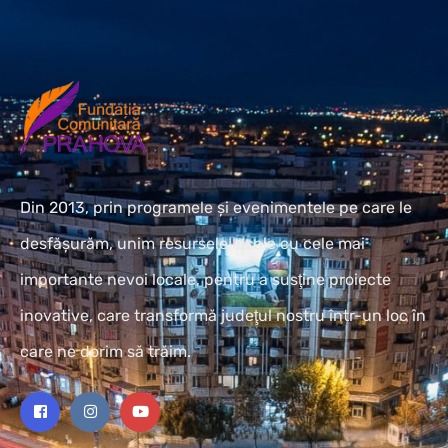
Din 2013, prin programele și evenimentele pe care le
desfășurăm, unim resursele locale cu cele mai
importante nevoi locale, pentru a susţine proiecte
inovative, care transformă judeţul nostru într-un loc în
care ne dorim să trăim.