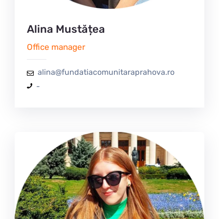
Alina Mustățea
Office manager
alina@fundatiacomunitaraprahova.ro
-