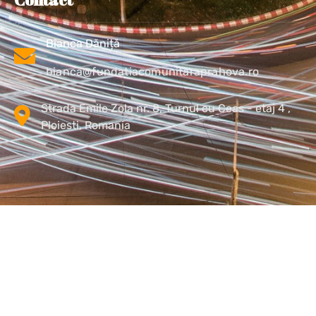
Bianca Dăniță
bianca@fundatiacomunitaraprahova.ro
Strada Emile Zola nr. 8, Turnul cu Ceas - etaj 4 ,
Ploiesti, Romania