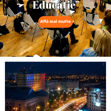
APLICĂ LA
„SUSTENABIL
ÎN CARTIER”