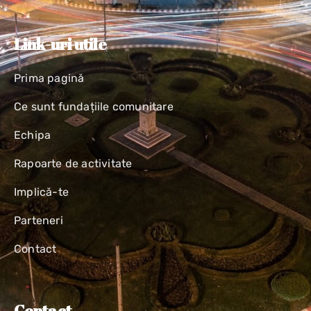
Link-uri utile
Prima pagină
Ce sunt fundațiile comunitare
Echipa
Rapoarte de activitate
Implică-te
Parteneri
Contact
Contact