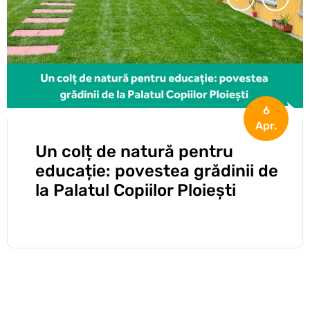
30
Mart.
Povestea unui proiect care a
adus oamenii împreună pentru
un cartier mai verde