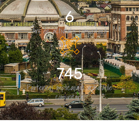
10
Ani de activitate comunitară
1,295
Parteneri implicați în activitățile
comunitare