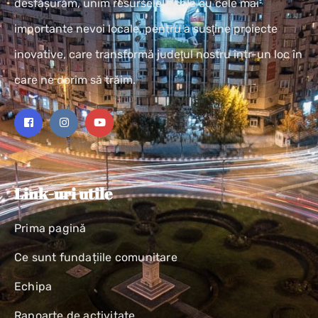
desfășurăm, unim resursele locale cu cele mai
importante nevoi locale, pentru a susţine proiecte
inovative, care transformă judeţul nostru într-un loc în
care ne dorim să trăim.
Link-uri utile
Prima pagină
Ce sunt fundațiile comunitare
Echipa
Rapoarte de activitate