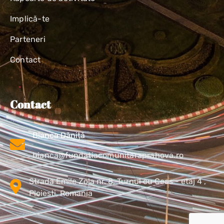
Implică-te
Parteneri
Contact
Contact
Bianca Dăniță
bianca@fundatiacomunitaraprahova.ro
Strada Emile Zola nr. 8, Turnul cu Ceas - etaj 4 ,
Ploiesti, Romania