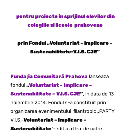
pentru proiecte în sprijinul elevilor din
colegiile si liceele prahovene
prin Fondul „Voluntariat – Implicare –
Sustenabilitate-V.I.S. CJE”
Fundaţia Comunitară Prahova
lansează
fondul
„
Voluntariat – Implicare –
Sustenabilitate –
V.I.S. CJE
”
, in data de 13
noiembrie 2014. Fondul s-a constituit prin
organizarea evenimentului filantropic „PARTY
V.I.S.-
Voluntariat – Implicare –
Sustenabilitate
”-editia a II-a, de catre