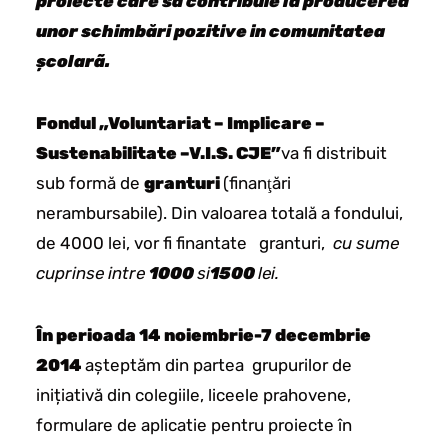
proiecte care să contribuie la producerea
unor schimbări pozitive in comunitatea
şcolarã.
Fondul „
Voluntariat – Implicare –
Sustenabilitate –
V.I.S. CJE”
va fi distribuit
sub formă de
granturi
(finanţări
nerambursabile). Din valoarea totală a fondului,
de 4000 lei, vor fi finantate granturi,
cu sume
cuprinse intre
1000
si
1500
lei.
În perioada 14 noiembrie-7 decembrie
2014
așteptăm din partea grupurilor de
inițiativă din colegiile, liceele prahovene,
formulare de aplicatie pentru proiecte în