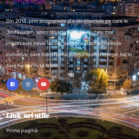
Din 2013, prin programele și evenimentele pe care le
desfășurăm, unim resursele locale cu cele mai
importante nevoi locale, pentru a susţine proiecte
inovative, care transformă judeţul nostru într-un loc în
care ne dorim să trăim.
Link-uri utile
Prima pagină