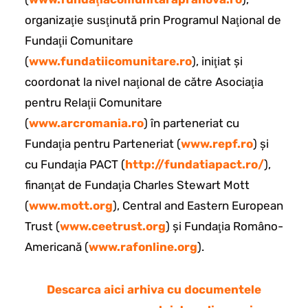
organizaţie susţinută prin Programul Naţional de
Fundaţii Comunitare
(
www.fundatiicomunitare.ro
), iniţiat şi
coordonat la nivel naţional de către Asociaţia
pentru Relaţii Comunitare
(
www.arcromania.ro
) în parteneriat cu
Fundaţia pentru Parteneriat (
www.repf.ro
) şi
cu Fundaţia PACT (
http://fundatiapact.ro/
),
finanţat de Fundaţia Charles Stewart Mott
(
www.mott.org
), Central and Eastern European
Trust (
www.ceetrust.org
) şi Fundaţia Româno-
Americană (
www.rafonline.org
).
Descarca aici arhiva cu documentele