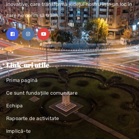
inovative, care transformă judeţul nostru într-un loc în
care ne dorim să trăim.
Link-uri utile
Prima pagină
Ce sunt fundațiile comunitare
Echipa
Rapoarte de activitate
Implică-te