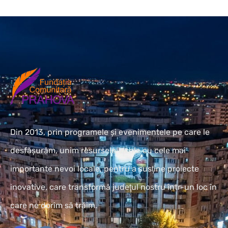
Din 2013, prin programele și evenimentele pe care le
desfășurăm, unim resursele locale cu cele mai
importante nevoi locale, pentru a susţine proiecte
inovative, care transformă judeţul nostru într-un loc în
care ne dorim să trăim.