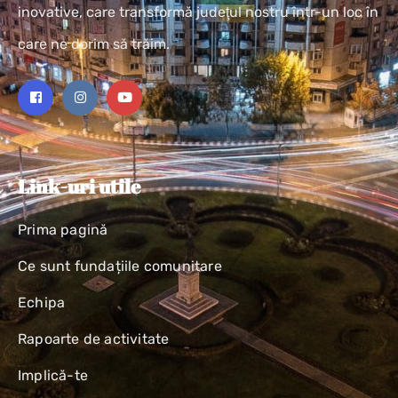
inovative, care transformă judeţul nostru într-un loc în
care ne dorim să trăim.
Link-uri utile
Prima pagină
Ce sunt fundațiile comunitare
Echipa
Rapoarte de activitate
Implică-te