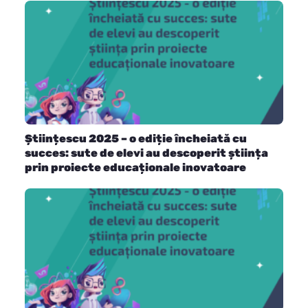
Științescu 2025 – o ediție încheiată cu
succes: sute de elevi au descoperit știința
prin proiecte educaționale inovatoare