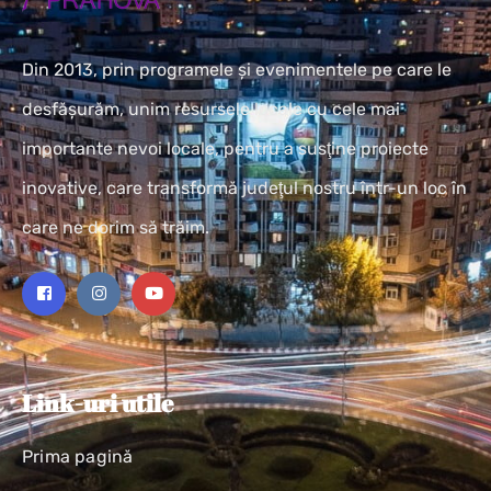
Din 2013, prin programele și evenimentele pe care le
desfășurăm, unim resursele locale cu cele mai
importante nevoi locale, pentru a susţine proiecte
inovative, care transformă judeţul nostru într-un loc în
care ne dorim să trăim.
Link-uri utile
Prima pagină