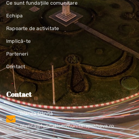
Ce sunt fundațiile comunitare
Echipa
Rapoarte de activitate
Implică-te
Parteneri
Contact
Contact
Bianca Dăniță
bianca@fundatiacomunitaraprahova.ro