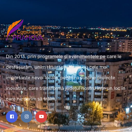
Din 2013, prin programele și evenimentele pe care le
desfășurăm, unim resursele locale cu cele mai
importante nevoi locale, pentru a susţine proiecte
inovative, care transformă judeţul nostru într-un loc în
care ne dorim să trăim.