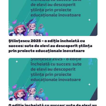
Științescu 2025 – o ediție încheiată cu
succes: sute de elevi au descoperit știința
prin proiecte educaționale inovatoare
O ediție încheiată cu succes: sute de elevi au