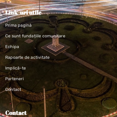
Link-uri utile
Prima pagină
Ce sunt fundațiile comunitare
Echipa
Rapoarte de activitate
Implică-te
Parteneri
Contact
Contact