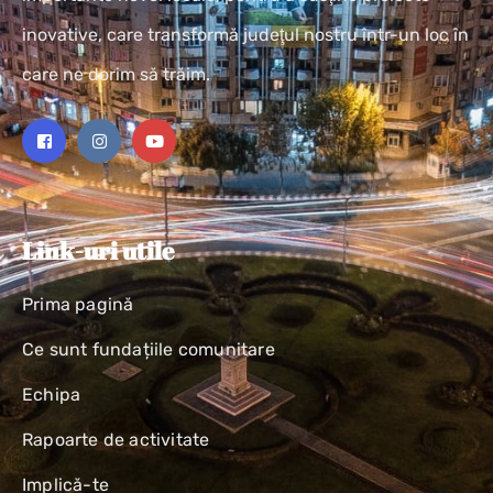
inovative, care transformă judeţul nostru într-un loc în
care ne dorim să trăim.
Link-uri utile
Prima pagină
Ce sunt fundațiile comunitare
Echipa
Rapoarte de activitate
Implică-te