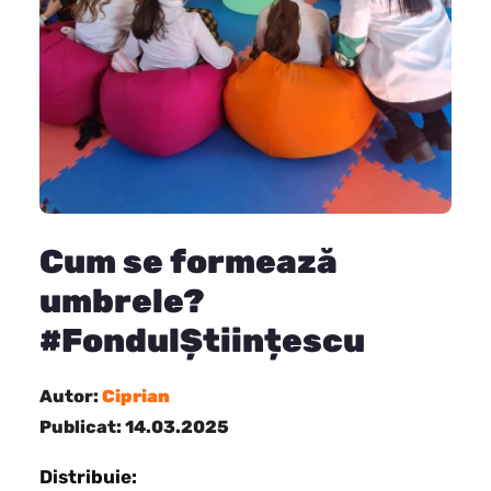
Cum se formează
umbrele?
#FondulȘtiințescu
Autor:
Ciprian
Publicat: 14.03.2025
Distribuie: