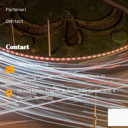
Parteneri
Contact
Contact
Bianca Dăniță
bianca@fundatiacomunitaraprahova.ro
Strada Emile Zola nr. 8, Turnul cu Ceas - etaj 4 ,
Ploiesti, Romania