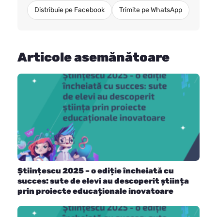
Distribuie pe Facebook
Trimite pe WhatsApp
Articole asemănătoare
Științescu 2025 – o ediție încheiată cu
succes: sute de elevi au descoperit știința
prin proiecte educaționale inovatoare