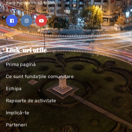
care ne dorim să trăim.
Link-uri utile
Prima pagină
Ce sunt fundațiile comunitare
Echipa
Rapoarte de activitate
Implică-te
Parteneri