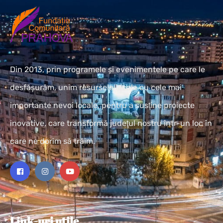
Din 2013, prin programele și evenimentele pe care le
desfășurăm, unim resursele locale cu cele mai
importante nevoi locale, pentru a susţine proiecte
inovative, care transformă judeţul nostru într-un loc în
care ne dorim să trăim.
Link-uri utile