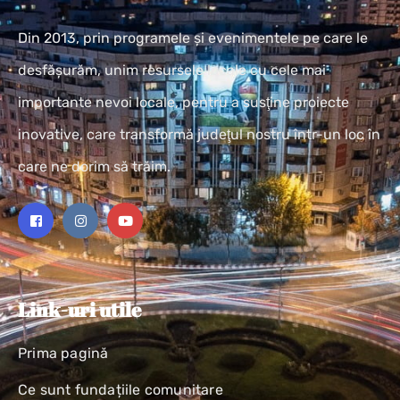
Din 2013, prin programele și evenimentele pe care le
desfășurăm, unim resursele locale cu cele mai
importante nevoi locale, pentru a susţine proiecte
inovative, care transformă judeţul nostru într-un loc în
care ne dorim să trăim.
Link-uri utile
Prima pagină
Ce sunt fundațiile comunitare