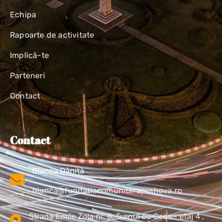
Echipa
Rapoarte de activitate
Implică-te
Parteneri
Contact
Contact
Bianca Dăniță
bianca@fundatiacomunitaraprahova.ro
Strada Emile Zola nr. 8, Turnul cu Ceas - etaj 4 ,