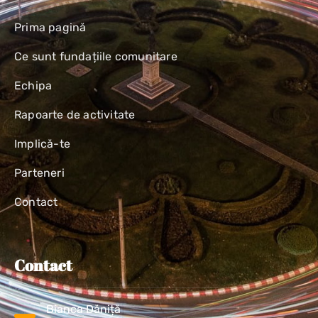
Prima pagină
Ce sunt fundațiile comunitare
Echipa
Rapoarte de activitate
Implică-te
Parteneri
Contact
Contact
Bianca Dăniță