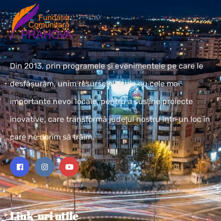
Din 2013, prin programele și evenimentele pe care le
desfășurăm, unim resursele locale cu cele mai
importante nevoi locale, pentru a susţine proiecte
inovative, care transformă judeţul nostru într-un loc în
care ne dorim să trăim.
Link-uri utile