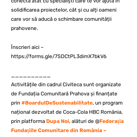
conecta atât cu specialiști care te vor ajuta în
solidificarea proiectelor, cât și cu alți oameni
care vor să aducă o schimbare comunității
prahovene.
Înscrieri aici –
https://forms.gle/7SDCtPL3dimX7bkV6
__________
Activitățile din cadrul Civiteca sunt organizate
de Fundația Comunitară Prahova și finanțate
prin
#BoardulDeSustenabilitate
, un program
național dezvoltat de Coca-Cola HBC România,
prin platforma
Dupa Noi
, alături de @
Federaţia
Fundaţiile Comunitare din România –