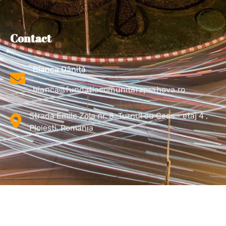
Contact
Bianca Dăniță
bianca@fundatiacomunitaraprahova.ro
Strada Emile Zola nr. 8, Turnul cu Ceas - etaj 4 ,
Ploiesti, Romania