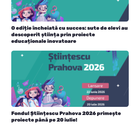
O ediție încheiată cu succes: sute de elevi au
descoperit știința prin proiecte
educaționale inovatoare
Fondul Științescu Prahova 2026 primește
proiecte până pe 20 iulie!