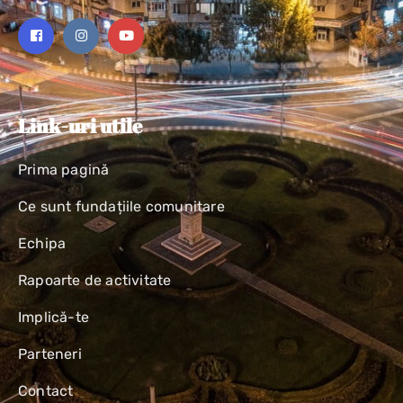
Link-uri utile
Prima pagină
Ce sunt fundațiile comunitare
Echipa
Rapoarte de activitate
Implică-te
Parteneri
Contact