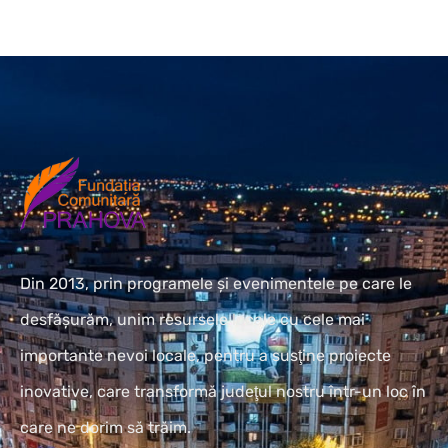
Din 2013, prin programele și evenimentele pe care le
desfășurăm, unim resursele locale cu cele mai
importante nevoi locale, pentru a susţine proiecte
inovative, care transformă judeţul nostru într-un loc în
care ne dorim să trăim.