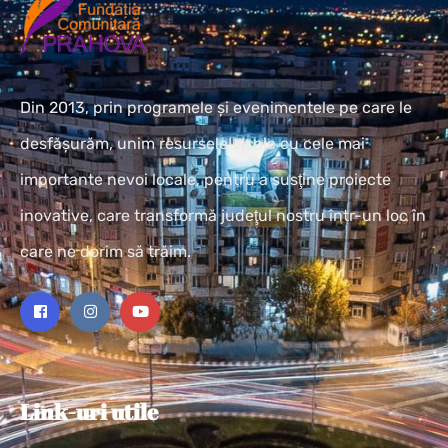
Din 2013, prin programele și evenimentele pe care le
desfășurăm, unim resursele locale cu cele mai
importante nevoi locale, pentru a susţine proiecte
inovative, care transformă judeţul nostru într-un loc în
care ne dorim să trăim.
Link-uri utile