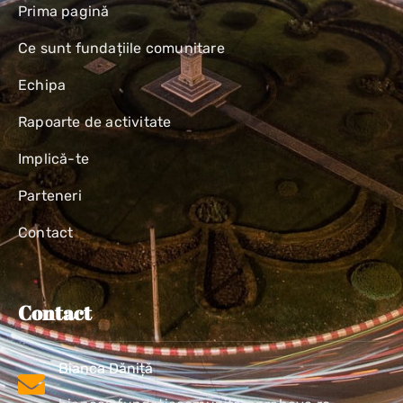
Prima pagină
Ce sunt fundațiile comunitare
Echipa
Rapoarte de activitate
Implică-te
Parteneri
Contact
Contact
Bianca Dăniță