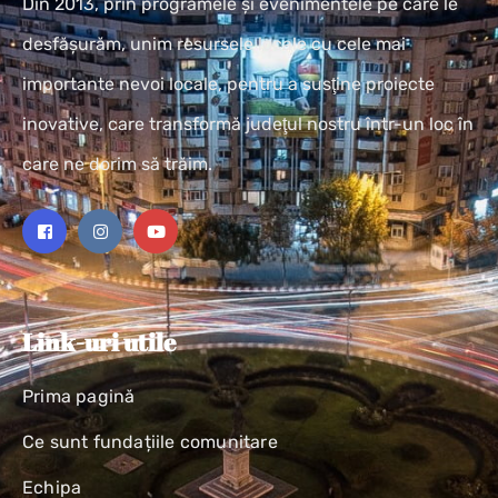
Din 2013, prin programele și evenimentele pe care le
desfășurăm, unim resursele locale cu cele mai
importante nevoi locale, pentru a susţine proiecte
inovative, care transformă judeţul nostru într-un loc în
care ne dorim să trăim.
Link-uri utile
Prima pagină
Ce sunt fundațiile comunitare
Echipa