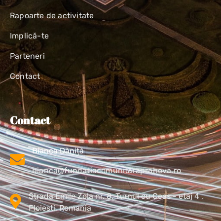
Rapoarte de activitate
Implică-te
Parteneri
Contact
Contact
Bianca Dăniță
bianca@fundatiacomunitaraprahova.ro
Strada Emile Zola nr. 8, Turnul cu Ceas - etaj 4 ,
Ploiesti, Romania