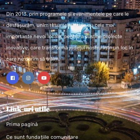
Din 2013, prin programele și evenimentele pe care le
desfășurăm, unim resursele locale cu cele mai
importante nevoi locale, pentru a susţine proiecte
inovative, care transformă judeţul nostru într-un loc în
care ne dorim să trăim.
Link-uri utile
Prima pagină
Ce sunt fundațiile comunitare