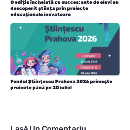
O ediție încheiată cu succes: sute de elevi au
descoperit știința prin proiecte
educaționale inovatoare
Fondul Științescu Prahova 2026 primește
proiecte până pe 20 iulie!
Lasă Un Comentariu