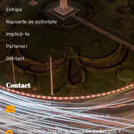
Echipa
Rapoarte de activitate
Implică-te
Parteneri
Contact
Contact
Bianca Dăniță
bianca@fundatiacomunitaraprahova.ro
Strada Emile Zola nr. 8, Turnul cu Ceas - etaj 4 ,