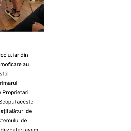
ciu, iar din
ermoficare au
stol,
Primarul
e Proprietari
 Scopul acestei
ții alături de
istemului de
ei dezbateri avem