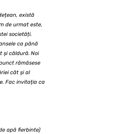
dețean, există
um de urmat este,
tei societăți.
 șansele ca până
 și căldură.
Noi
m punct rămăsese
iei cât și al
. Fac invitația ca
de apă fierbinte)