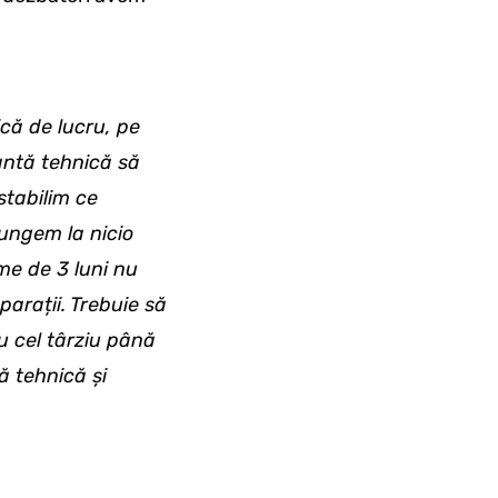
că de lucru, pe
antă tehnică să
tabilim ce
jungem la nicio
me de 3 luni nu
parații. Trebuie să
au cel târziu până
ă tehnică și