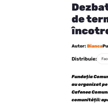
Dezbat
de term
încotr
Autor:
Bianca
Pu
Distribuie:
Fac
Fundația Comuni
au organizat pe
Cafenea Comunit
comunității: ap