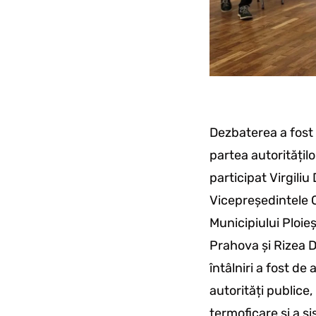
Dezbaterea a fost 
partea autoritățil
participat Virgili
Vicepreședintele C
Municipiului Ploieș
Prahova și Rizea D
întâlniri a fost d
autorități publice
termoficare și a si