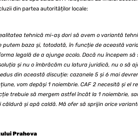
zii din partea autorităților locale:
ealitatea tehnică mi-aș dori să avem o variantă tehni
e putem baza și, totodată, în funcție de această vari
orma legală de a ajunge acolo. Dacă nu începem să s
oluția și nu o îmbrăcăm cu latura juridică, nu o să a
edus din această discuție: cazanele 5 și 6 mai devre
cțiune, vom depăși 1 noiembrie. CAF 2 necesită și el re
ecție trebuie să mergem astfel încât la 1 noiembrie, s
 căldură și apă caldă. Mă ofer să sprijin orice variant
ului Prahova