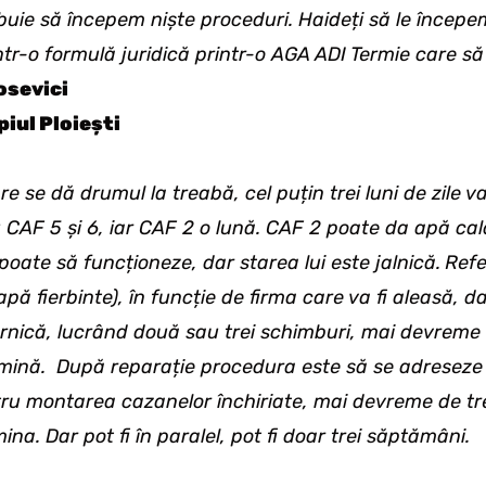
buie să începem niște proceduri. Haideți să le începem
tr-o formulă juridică printr-o AGA ADI Termie care să 
osevici
iul Ploiești
e se dă drumul la treabă, cel puțin trei luni de zile 
u CAF 5 și 6, iar CAF 2 o lună. CAF 2 poate da apă cal
l poate să funcționeze, dar starea lui este jalnică.
Refe
ă fierbinte), în funcție de firma care va fi aleasă, da
ernică, lucrând două sau trei schimburi, mai devreme 
mină. După reparație procedura este să se adresez
ru montarea cazanelor închiriate, mai devreme de t
ina. Dar pot fi în paralel, pot fi doar trei săptămâni.