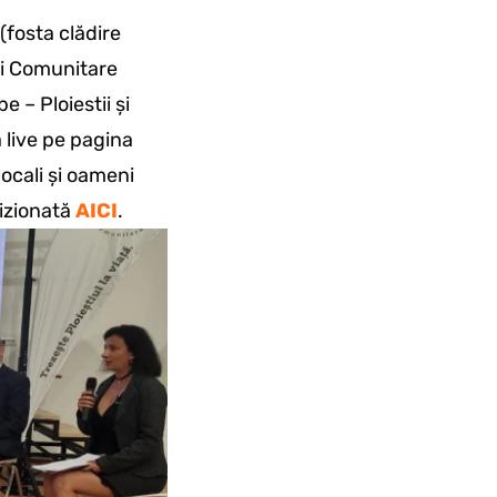
(fosta clădire
ei Comunitare
– Ploiestii și
 live pe pagina
ocali și oameni
vizionată
AICI
.