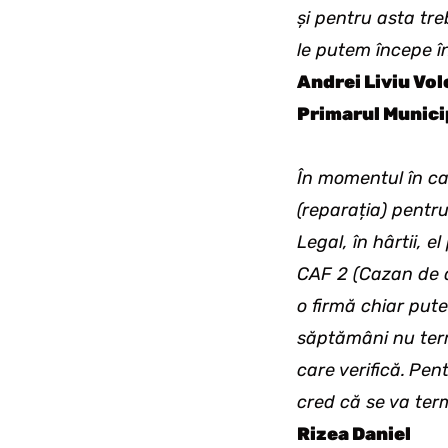
și pentru asta tre
le putem începe în
Andrei Liviu Vol
Primarul Municip
În momentul în car
(reparația) pentr
Legal, în hârtii, e
CAF 2 (Cazan de ap
o firmă chiar put
săptămâni nu ter
care verifică.
Pent
cred că se va term
Rizea Daniel