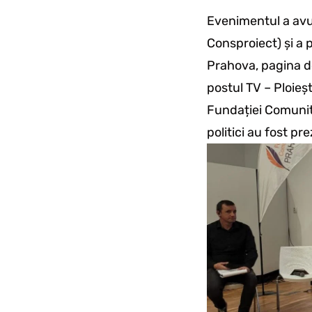
Evenimentul a avut
Consproiect) și a
Prahova, pagina d
postul TV – Ploieș
Fundației Comunita
politici au fost pr