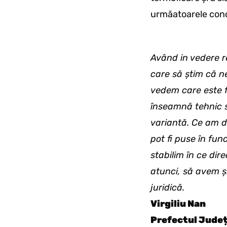
urmăatoarele conclu
Având in vedere r
care să știm că n
vedem care este f
înseamnă tehnic s
variantă. Ce am d
pot fi puse în fun
stabilim în ce dir
atunci, să avem și
juridică.
Virgiliu Nan
Prefectul Județ