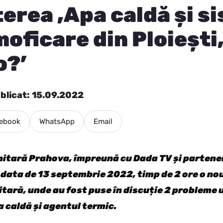
erea ‚Apa caldă și s
oficare din Ploiești
o?’
blicat: 15.09.2022
ebook
WhatsApp
Email
tară Prahova, împreună cu Dada TV și parteneri
 data de 13 septembrie 2022, timp de 2 ore o nou
ară, unde au fost puse în discuție 2 probleme 
a caldă și agentul termic.