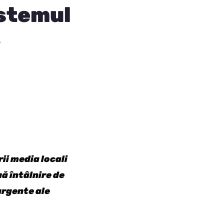
istemul
,
i media locali
ă întâlnire de
urgente ale