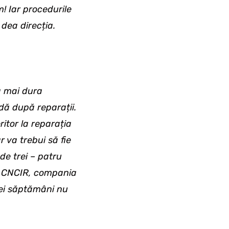
! Iar procedurile
dea direcția.
va mai dura
dă după reparații.
ritor la reparația
r va trebui să fie
de trei – patru
e CNCIR, compania
rei săptămâni nu