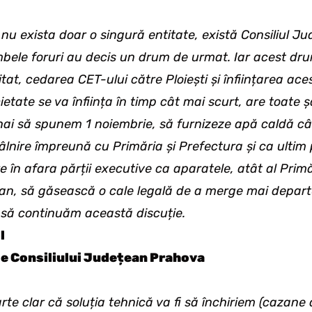
u exista doar o singură entitate, există Consiliul Ju
ambele foruri au decis un drum de urmat. Iar acest dr
tat, cedarea CET-ului către Ploiești și înființarea aces
etate se va înființa în timp cât mai scurt, are toate
hai să spunem 1 noiembrie, să furnizeze apă caldă cât
âlnire împreună cu Primăria și Prefectura și ca ulti
e în afara părții executive ca aparatele, atât al Primăr
ean, să găsească o cale legală de a merge mai departe
 să continuăm această discuție.
l
e Consiliului Județean Prahova
rte clar că soluția tehnică va fi să închiriem (cazane 