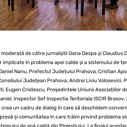
moderată de către jurnaliștii Oana Despa și Claudius Do
or implicate în problema apei calde și a sistemului de t
u Daniel Nanu, Prefectul Județului Prahova, Cristian Apo
onsiliului Județean Prahova, Andrei Liviu Volosevici, 
ti, Eugen Cristescu, Președintele Uniunii Asociațiilor d
aniel, Inspector Sef Inspectia Teritoriala ISCIR Brasov.
e a crea un cadru de dialog în care să deschidem conversa
, presă și comunitatea în care trăim privind problema s
stemului de apă caldă din Ploieștiului. La finalul acest