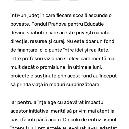
Într-un județ în care fiecare școală ascunde o
poveste, Fondul Prahova pentru Educație
devine spațiul în care aceste povești capătă
direcție, resurse și curaj. Nu este doar un fond
de finanțare, ci o punte între idei și realitate,
între profesori vizionari și elevi care merită mai
mult decât o promisiune. În ultimele luni,
proiectele susținute prin acest fond au început
să prindă viață în moduri surprinzătoare.
Iar pentru a înțelege cu adevărat impactul
acestor inițiative, merită să privim mai atent la
pașii făcuți până acum. Dincolo de entuziasmul
începutului, proiectele au evoluat, s-au adaptat