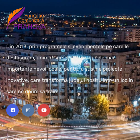
Din 2013, prin programele și evenimentele pe care le
desfășurăm, unim resursele locale cu cele mai
importante nevoi locale, pentru a susţine proiecte
inovative, care transformă judeţul nostru într-un loc în
care ne dorim să trăim.