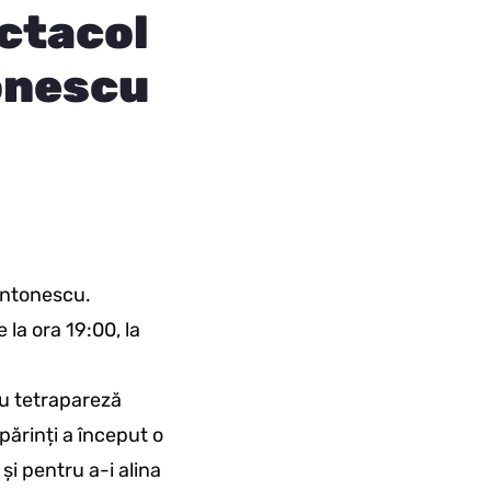
ectacol
onescu
Antonescu.
 la ora 19:00, la
cu tetrapareză
părinți a început o
și pentru a-i alina