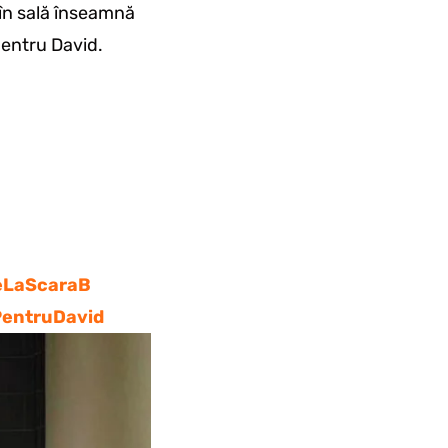
 în sală înseamnă
pentru David.
eLaScaraB
entruDavid