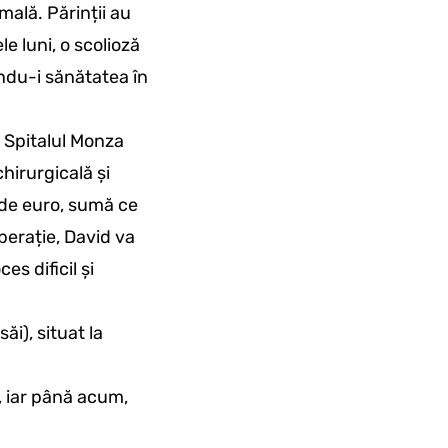
mală. Părinții au
e luni, o scolioză
ându-i sănătatea în
a Spitalul Monza
hirurgicală și
 de euro, sumă ce
perație, David va
s dificil și
ăi), situat la
, iar până acum,