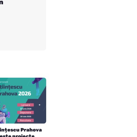
n
iințescu Prahova
ește proiecte