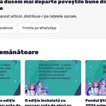
ă ducem mai departe poveștile bune di
e
cest articol, distribuie-l pe rețelele sociale.
Facebook
Trimite pe WhatsApp
semănătoare
o ediție
O ediție încheiată cu
Fondul Șt
es: sute de
succes: sute de elevi au
2026 prim