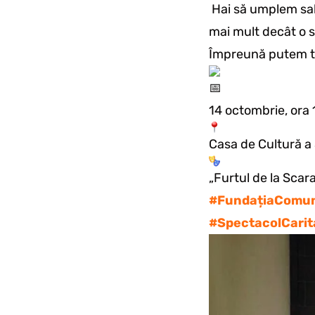
Hai să umplem sala
mai mult decât o 
Împreună putem tr
14 octombrie, ora
Casa de Cultură a 
„Furtul de la Scar
#FundațiaComun
#SpectacolCarit