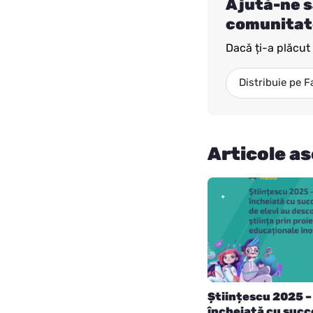
Ajută-ne s
comunitat
Dacă ți-a plăcut a
Distribuie pe 
Articole a
Științescu 2025 – 
încheiată cu succ