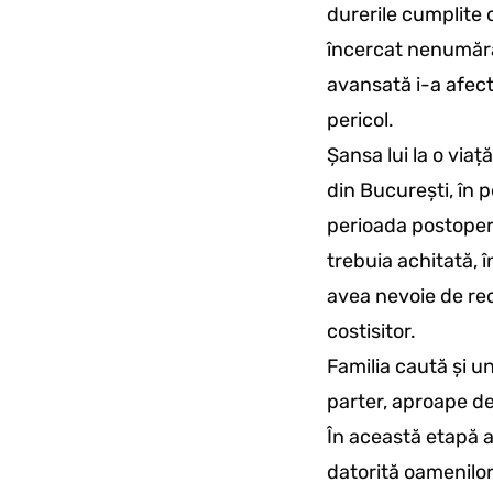
durerile cumplite 
încercat nenumărat
avansată i-a afect
pericol.
Șansa lui la o viaț
din București, în 
perioada postopera
trebuia achitată, 
avea nevoie de rec
costisitor.
Familia caută și un
parter, aproape de 
În această etapă 
datorită oamenilo