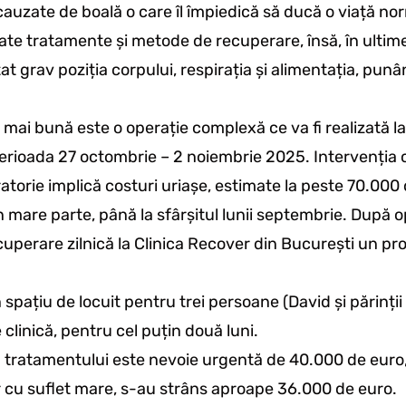
cauzate de boală o care îl împiedică să ducă o viață nor
e tratamente și metode de recuperare, însă, în ultimel
at grav poziția corpului, respirația și alimentația, pun
ă mai bună este o operație complexă ce va fi realizată l
perioada 27 octombrie – 2 noiembrie 2025. Intervenția c
torie implică costuri uriașe, estimate la peste 70.000
în mare parte, până la sfârșitul lunii septembrie. După o
uperare zilnică la Clinica Recover din București un proce
 spațiu de locuit pentru trei persoane (David și părinții s
clinică, pentru cel puțin două luni.
a tratamentului este nevoie urgentă de 40.000 de euro
r cu suflet mare, s-au strâns aproape 36.000 de euro.