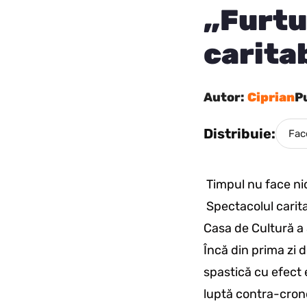
„Furtu
carita
Autor:
Ciprian
P
Distribuie:
Fac
Timpul nu face ni
Spectacolul caritab
Casa de Cultură a S
Încă din prima zi 
spastică cu efect 
luptă contra-crono