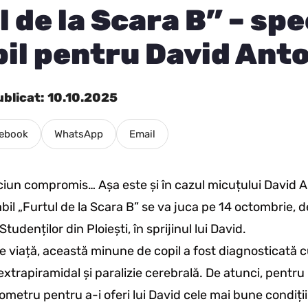
l de la Scara B” – sp
bil pentru David Ant
ublicat: 10.10.2025
ebook
WhatsApp
Email
ciun compromis… Așa este și în cazul micuțului David 
il „Furtul de la Scara B” se va juca pe 14 octombrie, de
tudenților din Ploiești, în sprijinul lui David.
de viață, această minune de copil a fost diagnosticată 
extrapiramidal și paralizie cerebrală. De atunci, pentru 
metru pentru a-i oferi lui David cele mai bune condiții 