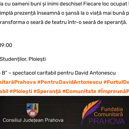
 cu oameni buni și inimi deschise! Fiecare loc ocupat
simplă prezență înseamnă o șansă la o viață mai bună 
ansforma o seară de teatru într-o seară de speranță.
 19:00
Studenților, Ploiești
a B” – spectacol caritabil pentru David Antonescu
itarăPrahova
#PentruDavidAntonescu
#FurtulD
abil
#Ploiești
#Speranță
#Comunitate
#ÎmpreunăP