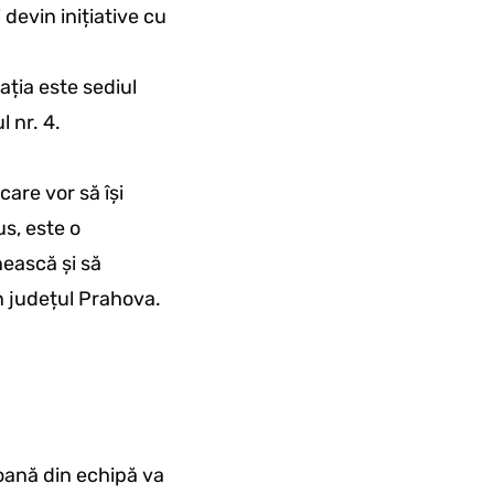
 devin inițiative cu
ația este sediul
 nr. 4.
care vor să își
us, este o
nească și să
n județul Prahova.
.
oană din echipă va