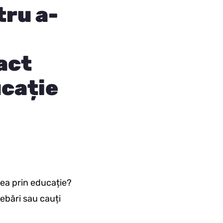
tru a-
act
cație
ea prin educație?
ebări sau cauți