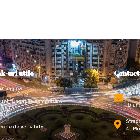
k-uri utile
Contact
ma pagină
Bian
sunt fundațiile comunitare
bian
ipa
Strada
arte de activitate
4 , Pl
lică-te