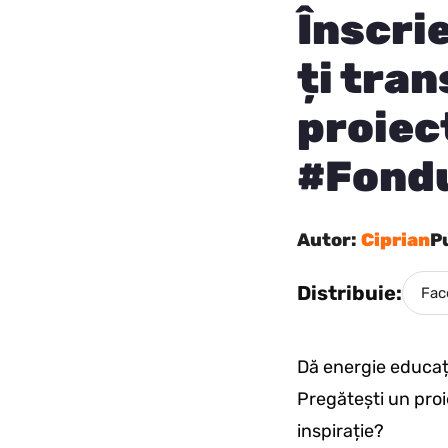
Înscri
ți tra
proiec
#Fond
Autor:
Ciprian
P
Distribuie:
Fac
Dă energie educaț
Pregătești un proi
inspirație?