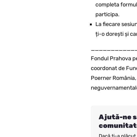
completa formula
participa.
La fiecare sesiu
ți-o dorești și c
___________
Fondul Prahova pen
coordonat de Fund
Poerner România, p
neguvernamentale, 
Ajută-ne s
comunitat
Dacă ți-a plăcut a