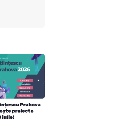
iințescu Prahova
ește proiecte
 iulie!