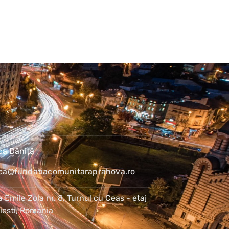
ca Dăniță
ca@fundatiacomunitaraprahova.ro
 Emile Zola nr. 8, Turnul cu Ceas - etaj
oiesti, Romania