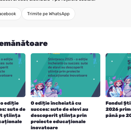
Facebook
Trimite pe WhatsApp
semănătoare
o ediție
O ediție încheiată cu
Fondul Șt
es: sute de
succes: sute de elevi au
2026 prim
t știința
descoperit știința prin
până pe 20
caționale
proiecte educaționale
inovatoare