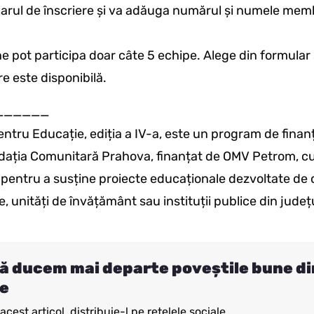
rul de înscriere și va adăuga numărul și numele memb
ne pot participa doar câte 5 echipe. Alege din formular
are este disponibilă.
______
tru Educație, ediția a IV-a, este un program de finan
ația Comunitară Prahova, finanțat de OMV Petrom, cu
entru a susține proiecte educaționale dezvoltate de c
unități de învățământ sau instituții publice din județ
ă ducem mai departe poveștile bune di
e
cest articol, distribuie-l pe rețelele sociale.