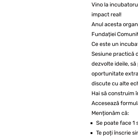
Vino la incubatorul
impact real!
Anul acesta organi
Fundației Comunita
Ce este un incuba
Sesiune practică de
dezvolte ideile, să
oportunitate extra
discute cu alte ec
Hai să construim î
Accesează formul
Menționăm că:
Se poate face 1 s
Te poți înscrie 