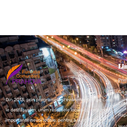
Lin
Pri
Ce 
Din 2013, prin programele și evenimentele pe care
Ech
le desfășurăm, unim resursele locale cu cele mai
Rapo
importante nevoi locale, pentru a susţine proiecte
Imp