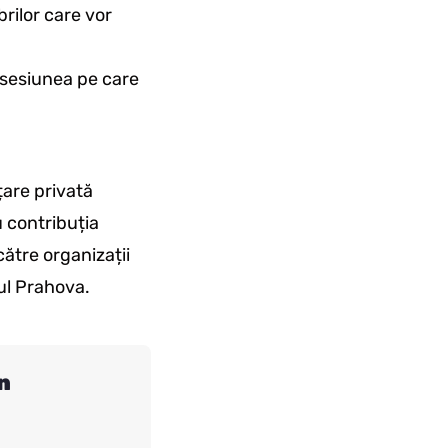
rilor care vor
 sesiunea pe care
țare privată
 contribuția
ătre organizații
ul Prahova.
n