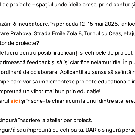
 de proiecte – spațiul unde ideile cresc, prind contur și
zăm 6 incubatoare, în perioada 12-15 mai 2025, iar loc
re Prahova, Strada Emile Zola 8, Turnul cu Ceas, etajul
tor de proiecte?
 lucru pentru posibilii aplicanți și echipele de proiect, 
 primească feedback și să își clarifice nelămuririle. În pl
ordinară de colaborare. Aplicanții au șansa să se întâl
hipe care vor să implementeze proiecte educaționale î
mpreună un viitor mai bun prin educație!
arul
aici
și înscrie-te chiar acum la unul dintre ateliere
ingură înscriere la atelier per proiect.
singur/ă sau împreună cu echipa ta, DAR o singură pers