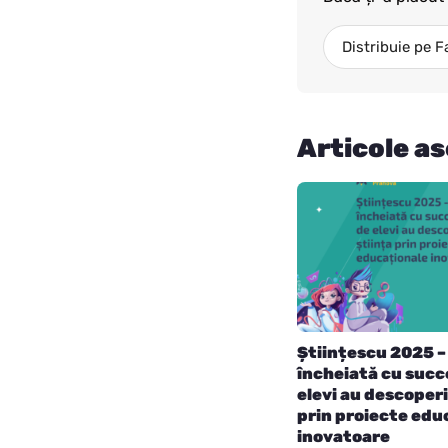
Distribuie pe 
Articole a
Științescu 2025 – 
încheiată cu succ
elevi au descoperi
prin proiecte edu
inovatoare