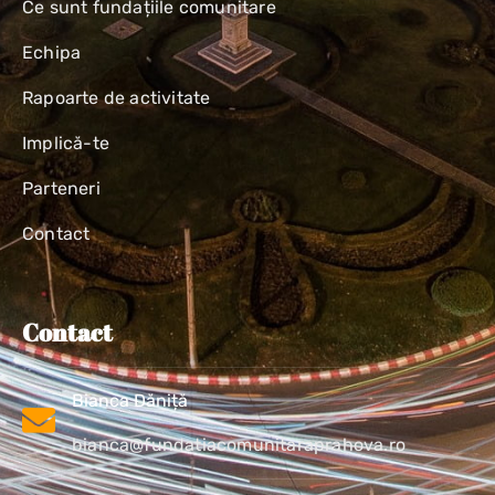
Ce sunt fundațiile comunitare
Echipa
Rapoarte de activitate
Implică-te
Parteneri
Contact
Contact
Bianca Dăniță
bianca@fundatiacomunitaraprahova.ro