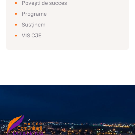
Povești de succes
Programe
Susținem
VIS CJE