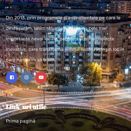
Din 2013, prin programele și evenimentele pe care le
desfășurăm, unim resursele locale cu cele mai
importante nevoi locale, pentru a susţine proiecte
inovative, care transformă judeţul nostru într-un loc în
care ne dorim să trăim.
Link-uri utile
Prima pagină